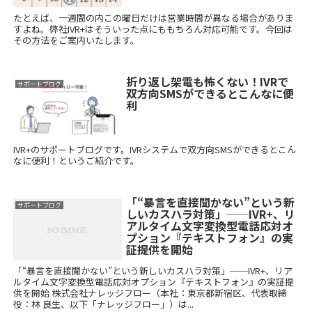
たとえば、一週間の内この曜日だけは営業時間が異なる場合がありま
すよね。弊社IVR+はそういった点にももちろん対応可能です。今回は
その方法をご案内いたします。
折り返し架電も怖くない！IVRで
サポートブログ
双方向SMSができるとこんなに便
利
IVR+のサポートブログです。IVRシステムで双方向SMSができるとこん
なに便利！というご紹介です。
「“暴言を直接聞かない”という新
サポートブログ
しいカスハラ対策」──IVR+、リ
アルタイム文字変換型電話応対オ
プション『テキストフォン』の実
証提供を開始
「“暴言を直接聞かない”という新しいカスハラ対策」──IVR+、リア
ルタイム文字変換型電話応対オプション『テキストフォン』の実証提
供を開始 株式会社ナレッジフロー（本社：東京都新宿区、代表取締
役：林 良生、以下「ナレッジフロー」）は...